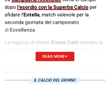
dopo
l’esordio con la Superba Calcio
per
sfidare l’
Entella
, match valevole per la
seconda giornata del campionato
di
Eccellenza
.
Le ragazze di mister
Enrico Calvi
cercano la
prima vittoria stagionale nel derby ligure. Il
READ MORE
fischio d’inizio è fissato alle ore 16 di
domenica 18 aprile, presso il campo sportivo
Boero-Cà de’ Rissi di Genova.
IL CALCIO DEL GIORNO
LA PLAYLIST DELLE NOSTRE TOP NEWS