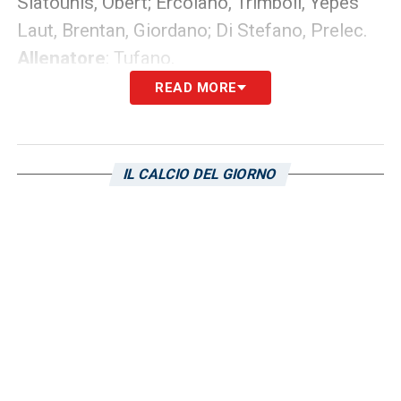
Siatounis, Obert; Ercolano, Trimboli, Yepes
Laut, Brentan, Giordano; Di Stefano, Prelec.
Allenatore
: Tufano.
READ MORE
LA PLAYLIST DELLE NOSTRE TOP NEWS
IL CALCIO DEL GIORNO