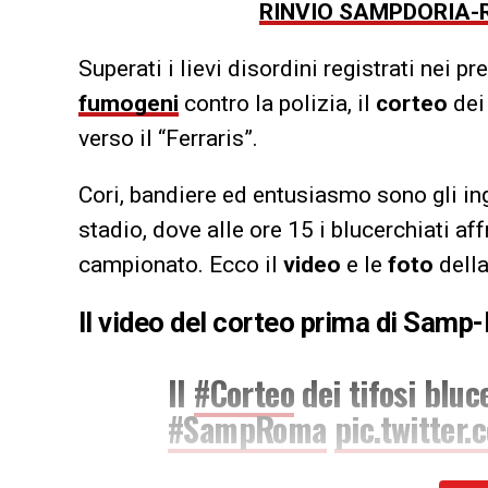
RINVIO SAMPDORIA-R
Superati i lievi disordini registrati nei p
fumogeni
contro la polizia, il
corteo
dei 
verso il “Ferraris”.
Cori, bandiere ed entusiasmo sono gli ingr
stadio, dove alle ore 15 i blucerchiati af
campionato. Ecco il
video
e le
foto
della
Il video del corteo prima di Sam
Il
#Corteo
dei tifosi bluc
#SampRoma
pic.twitter