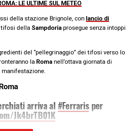
OMA: LE ULTIME SUL METEO
ressi della stazione Brignole, con
lancio di
tifosi della
Sampdoria
prosegue senza intoppi
edienti del “pellegrinaggio” dei tifosi verso lo
fronteranno la
Roma
nell’ottava giornata di
 manifestazione.
p-Roma
erchiati arriva al
#Ferraris
per
.com/Jk4brTB01K