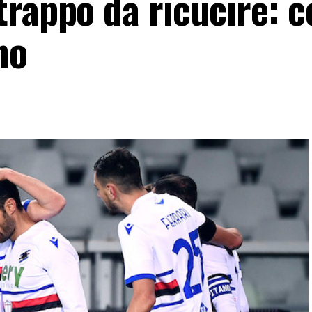
trappo da ricucire: c
no