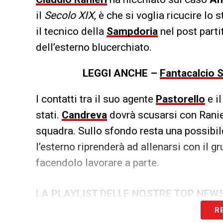
il
Secolo XIX
, è che si voglia ricucire lo
il tecnico della
Sampdoria
nel post parti
dell’esterno blucerchiato.
LEGGI ANCHE –
Fantacalcio S
I contatti tra il suo agente
Pastorello
e il
stati.
Candreva
dovrà scusarsi con Ranier
squadra. Sullo sfondo resta una possibi
l’esterno riprenderà ad allenarsi con il g
facendolo lavorare a parte.
LA PLAYLIST DELLE NOSTRE TOP NEW
R