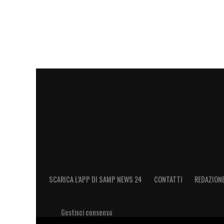
SCARICA L’APP DI SAMP NEWS 24
CONTATTI
REDAZION
Gestisci consenso