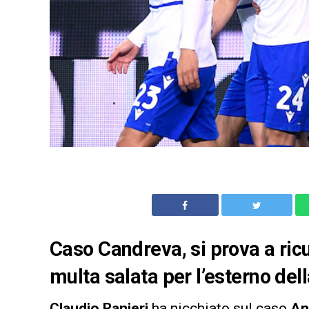
Caso Candreva, si prova a ricuc
multa salata per l’esterno de
Claudio Ranieri
ha nicchiato sul caso
An