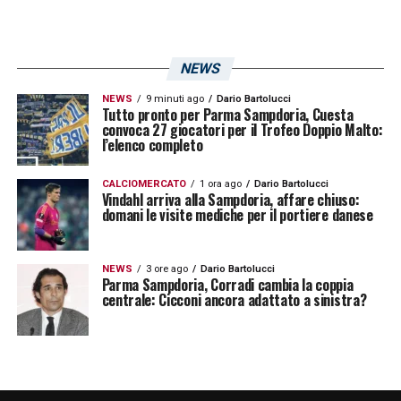
type=3&theater
Natale a Terrazza Colombo: le foto
NEWS
NEWS
9 minuti ago
Dario Bartolucci
https://www.facebook.com/sampdoria/ph
Tutto pronto per Parma Sampdoria, Cuesta
convoca 27 giocatori per il Trofeo Doppio Malto:
type=3&theater
l’elenco completo
Natale a Terrazza Colombo: le foto
CALCIOMERCATO
1 ora ago
Dario Bartolucci
Vindahl arriva alla Sampdoria, affare chiuso:
domani le visite mediche per il portiere danese
https://www.facebook.com/sampdoria/ph
type=3&theater
NEWS
3 ore ago
Dario Bartolucci
Parma Sampdoria, Corradi cambia la coppia
Natale a Terrazza Colombo: le foto
centrale: Cicconi ancora adattato a sinistra?
https://www.facebook.com/sampdoria/ph
type=3&theater