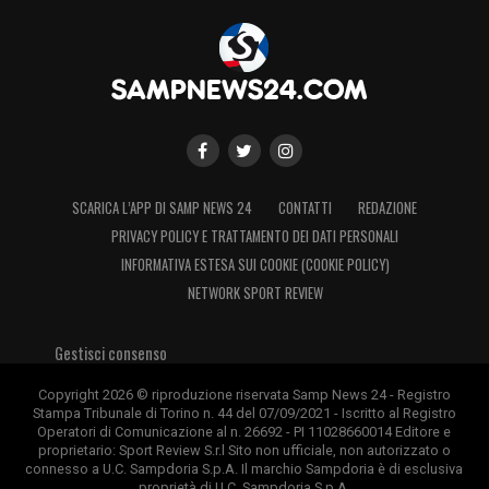
Natale a Terrazza Colombo: le foto
https://www.facebook.com/sampdoria/ph
type=3&theater
Natale a Terrazza Colombo: le foto
https://www.facebook.com/sampdoria/ph
SCARICA L’APP DI SAMP NEWS 24
CONTATTI
REDAZIONE
type=3&theater
PRIVACY POLICY E TRATTAMENTO DEI DATI PERSONALI
INFORMATIVA ESTESA SUI COOKIE (COOKIE POLICY)
Natale a Terrazza Colombo: le foto
NETWORK SPORT REVIEW
https://www.facebook.com/sampdoria/ph
Gestisci consenso
type=3&theater
Copyright 2026 © riproduzione riservata Samp News 24 - Registro
Stampa Tribunale di Torino n. 44 del 07/09/2021 - Iscritto al Registro
Natale a Terrazza Colombo: le foto
Operatori di Comunicazione al n. 26692 - PI 11028660014 Editore e
proprietario: Sport Review S.r.l Sito non ufficiale, non autorizzato o
https://www.facebook.com/sampdoria/ph
connesso a U.C. Sampdoria S.p.A. Il marchio Sampdoria è di esclusiva
proprietà di U.C. Sampdoria S.p.A.