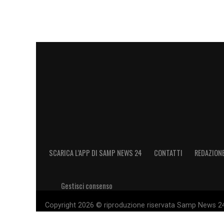
SCARICA L’APP DI SAMP NEWS 24
CONTATTI
REDAZION
Gestisci consenso
Copyright 2026 © riproduzione riservata Samp News 24 -
11028660014 Editore e proprietario: Sport Review S.r.l