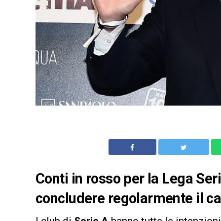
Conti in rosso per la Lega Ser
concludere regolarmente il c
I club di
Serie A
hanno tutte le intenzion