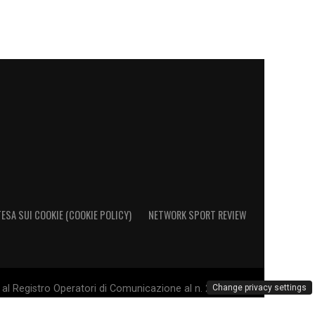
ESA SUI COOKIE (COOKIE POLICY)
NETWORK SPORT REVIEW
al Registro Operatori di Comunicazione al n. 26692 - PI
Change privacy settings
. Il marchio Sampdoria è di esclusiva proprietà di U.C.