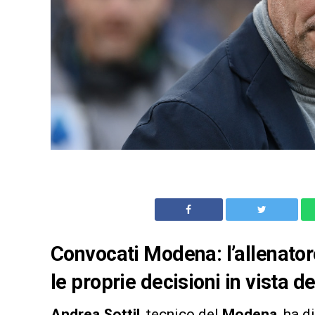
Convocati Modena: l’allenator
le proprie decisioni in vista d
Andrea Sottil
, tecnico del
Modena
, ha d