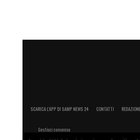
Ettore
Gliozzi
(9), Pedro
Mendes
(11).
LEGGI ANCHE:
Palmieri svela: «Sono fel
Mancini non ha mai mollato e Fredberg 
LA PLAYLIST DELLE NOSTRE TOP NEW
SCARICA L’APP DI SAMP NEWS 24
CONTATTI
REDAZION
Gestisci consenso