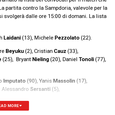
La partita contro la Sampdoria, valevole per la
 si svolgerà dalle ore 15:00 di domani. La lista
ah
Laidani
(13), Michele
Pezzolato
(22).
rre
Beyuku
(2), Cristian
Cauz
(33),
e
(25), Bryant
Nieling
(20), Daniel
Tonoli
(77),
io
Imputato
(90), Yanis
Massolin
(17),
, Alessandro
Sersanti
(5),
EAD MORE
regoire
Defrel
(92), Manuel
De Luca
(99),