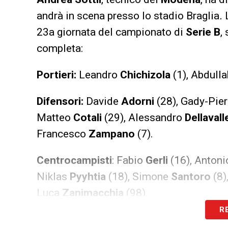
andrà in scena presso lo stadio Braglia
.
23a giornata del campionato di
Serie B
,
completa:
Portieri:
Leandro
Chichizola
(1), Abdull
Difensori:
Davide
Adorni
(28), Gady-Pie
Matteo
Cotali
(29), Alessandro
Dellavall
Francesco
Zampano
(7).
Centrocampisti
: Fabio
Gerli
(16), Anton
Niklas
Pyyhtia
(18), Simone
Santoro
(8)
Luca
Zanimacchia
(98).
R
Attaccanti
: Giuseppe
Ambrosino
(10), G