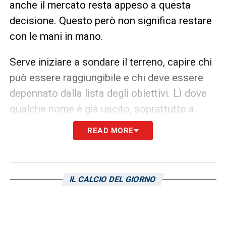
anche il mercato resta appeso a questa
decisione. Questo però non significa restare
con le mani in mano.
Serve iniziare a sondare il terreno, capire chi
può essere raggiungibile e chi deve essere
depennato dalla lista degli obiettivi. Lì dove
qualche nome è già uscito, soprattutto a
centrocampo.
READ MORE
L’idea Faticanti per la
Sampdoria
IL CALCIO DEL GIORNO
Tra i profili seguiti ci sarebbe anche quello di
Giacomo
Faticanti
. Un nome che gli