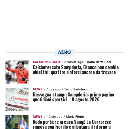
appassionati di calcio giovanile conoscono
già abbastanza bene.
NEWS
CALCIOMERCATO
3 minuti ago
Dario Bartolucci
Calciomercato Sampdoria, Branco non cambia
obiettivi: quattro rinforzi ancora da trovare
NEWS
1 ora ago
Dario Bartolucci
Rassegna stampa Sampdoria: prime pagine
quotidiani sportivi – 9 agosto 2026
Idea Faticanti per la Samp (Instagram Sampdoria) –
Sampnews24.com
Parliamo di un giocatore cresciuto dentro
NEWS
12 ore ago
Maria Floris
Nodo portiere in casa Samp! La Carrarese
uno dei settori giovanili più importanti del
rinnova con Fiorillo e allontana il ritorno a