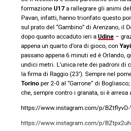
formazione
U17
a rallegrare gli animi de
Pavan, infatti, hanno trionfato questo p
sul prato del “Gambino” di Arenzano, il D
dopo quanto accaduto ieri a
Udine
– graz
appena un quarto d’ora di gioco, con
Yay
passano appena 6 minuti ed è Orlando, que
undici metri. L’unica rete dei padroni di c
la firma di Raggio (23′). Sempre nel pom
Torino
per 2-0 al “Garrone” di Bogliasco; 
che, sempre contro i granata, si è arresa al
https://www.instagram.com/p/BZtflyvD
https://www.instagram.com/p/BZtpx2uh