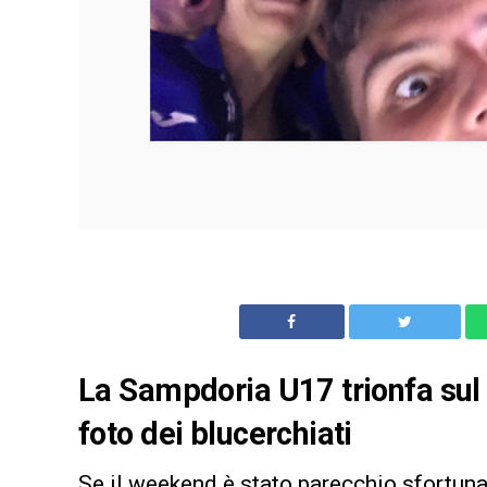
La Sampdoria U17 trionfa sul 
foto dei blucerchiati
Se il weekend è stato parecchio sfortuna