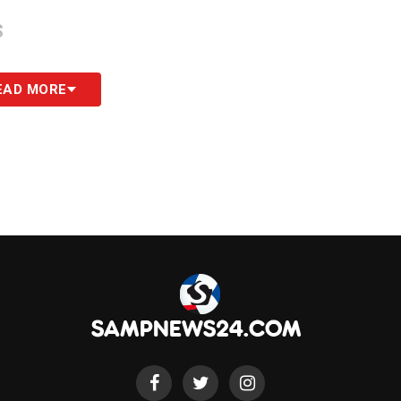
S
EAD MORE