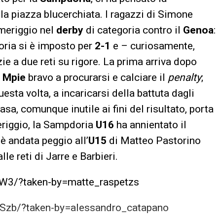
lla piazza blucerchiata. I ragazzi di Simone
omeriggio nel
derby
di categoria contro il
Genoa
:
oria si è imposto per
2-1
e – curiosamente,
ie a due reti su rigore. La prima arriva dopo
i Mpie
bravo a procurarsi e calciare il
penalty
;
sta volta, a incaricarsi della battuta dagli
asa, comunque inutile ai fini del risultato, porta
eriggio, la Sampdoria
U16
ha annientato il
è andata peggio all’
U15
di Matteo Pastorino
le reti di Jarre e Barbieri.
-W3/?taken-by=matte_raspetzs
Szb/?taken-by=alessandro_catapano