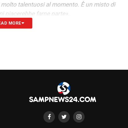
i molto talentuosi al momento. È un misto di
i piacerebbe farne parte».
EAD MORE
re ai tifosi?
nnoiarli. Posso solo dire che mi sono trovato
 con gente simpatica e dalla quale ho imparato
enamenti. Niente, forza Sampdoria!»
S