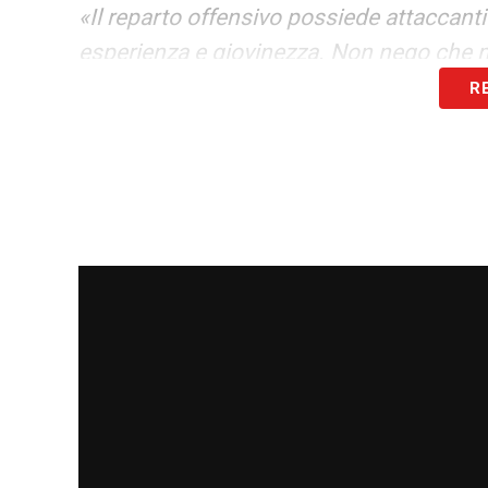
«Il reparto offensivo possiede attaccant
esperienza e giovinezza. Non nego che m
R
Per concludere, c’è qualcosa che vuoi di
«Ho già parlato abbastanza, non vorrei a
molto bene a Genova e ho potuto giocare
tantissimo, specialmente durante gli all
LA PLAYLIST DELLE NOSTRE TOP NEW