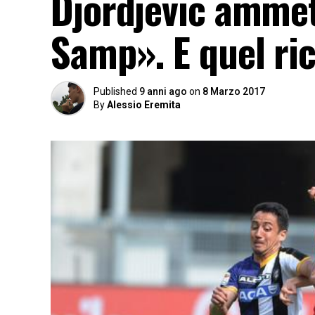
Djordjevic ammet
Samp». E quel ri
Published
9 anni ago
on
8 Marzo 2017
By
Alessio Eremita