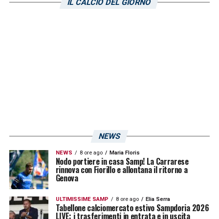
IL CALCIO DEL GIORNO
dimostrato di poter reggere determinate
pressioni. Non necessariamente grandi nomi,
ma elementi affidabili. Per questo motivo il
mercato della Samp potrebbe intrecciarsi
ancora una volta con quello di diversi club di
Serie B
.
NEWS
NEWS
8 ore ago
Maria Floris
Nodo portiere in casa Samp! La Carrarese
rinnova con Fiorillo e allontana il ritorno a
Genova
ULTIMISSIME SAMP
8 ore ago
Elia Serra
Tabellone calciomercato estivo Sampdoria 2026
LIVE: i trasferimenti in entrata e in uscita