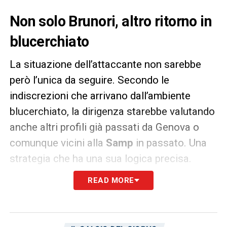
Non solo Brunori, altro ritorno in
blucerchiato
La situazione dell’attaccante non sarebbe
però l’unica da seguire. Secondo le
indiscrezioni che arrivano dall’ambiente
blucerchiato, la dirigenza starebbe valutando
anche altri profili già passati da Genova o
comunque vicini alla
Samp
in passato. Una
strategia che ha una sua logica precisa.
READ MORE
Quando una squadra deve ripartire dopo
stagioni difficili, spesso cerca giocatori che
conoscano la categoria e che abbiano già