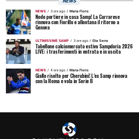
NEWS
NEWS
3 ore ago
Maria Floris
Nodo portiere in casa Samp! La Carrarese
rinnova con Fiorillo e allontana il ritorno a
Genova
ULTIMISSIME SAMP
3 ore ago
Elia Serra
Tabellone calciomercato estivo Sampdoria 2026
LIVE: i trasferimenti in entrata e in uscita
Il Palermo ci ha provato per Dybala (Instagram Paulo
NEWS
4 ore ago
Maria Floris
Dybala) – Sampnews24.com
Giallo risolto per Cherubini! L’ex Samp rinnova
Per questo motivo il sogno è rimasto vivo.
con la Roma e vola in Serie B
Dybala non ha mai nascosto il
rapporto
speciale con Palermo
. Ogni volta che torna
a parlare della sua carriera, il club rosanero
occupa un posto importante nei suoi ricordi.
Lo stesso vale per la città, che continua ad
avere un significato particolare nella sua vita