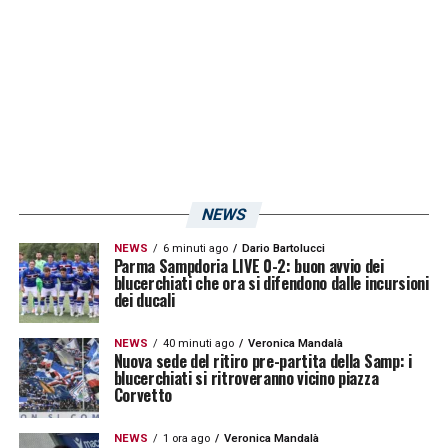
La
eSerie A
dà il via all’apertura delle
iscrizioni per il primo campionato di calcio
virtuale organizzato dalla Lega Serie A sul
celebre videogioco
FIFA 21
. Il comunicato
ufficiale:
«Ora è ufficiale. Sono aperte le iscrizioni alla
NEWS
prima fase online del Campionato eSerie A
NEWS
6 minuti ago
Dario Bartolucci
Parma Sampdoria LIVE 0-2: buon avvio dei
TIM | FIFA 21, che si disputerà utilizzando
blucerchiati che ora si difendono dalle incursioni
dei ducali
come console esclusiva PlayStation®4
(PS4™). I numerosi appassionati di FIFA 21, il
NEWS
40 minuti ago
Veronica Mandalà
Nuova sede del ritiro pre-partita della Samp: i
celebre videogioco di EA SPORTS, potranno
blucerchiati si ritroveranno vicino piazza
Corvetto
sfidarsi per accedere alle fasi successive
del Campionato che si annuncia elettrizzante
NEWS
1 ora ago
Veronica Mandalà