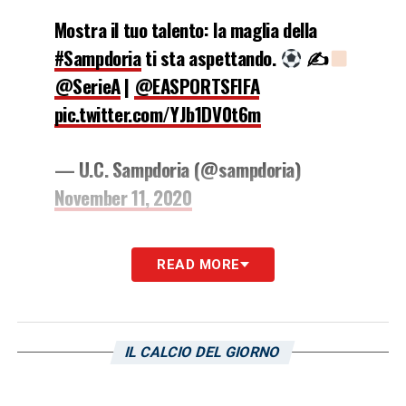
Mostra il tuo talento: la maglia della
#Sampdoria
ti sta aspettando.
✍
@SerieA
|
@EASPORTSFIFA
pic.twitter.com/YJb1DV0t6m
— U.C. Sampdoria (@sampdoria)
November 11, 2020
La eSerie A dà il via all’apertura
READ MORE
delle iscrizioni per il primo
campionato di calcio virtuale
IL CALCIO DEL GIORNO
organizzato dalla Lega Serie A
su FIFA 21