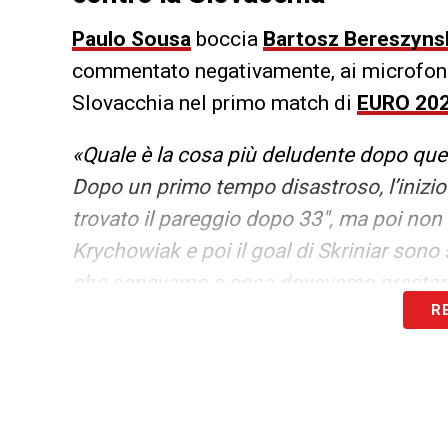
Paulo Sousa
boccia
Bartosz Bereszyns
commentato negativamente, ai microfon
Slovacchia nel primo match di
EURO 20
«Quale è la cosa più deludente dopo questa
Dopo un primo tempo disastroso, l’inizi
trovato il pareggio dopo 33″, ma poi non 
Krychowiak e poi il goal di Skriniar sono 
che sapevamo a cosa dovevamo prestare a
R
più astuti».
LA PLAYLIST DELLE NOSTRE TOP NEW