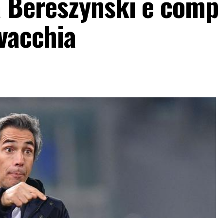
a Bereszynski e comp
ovacchia