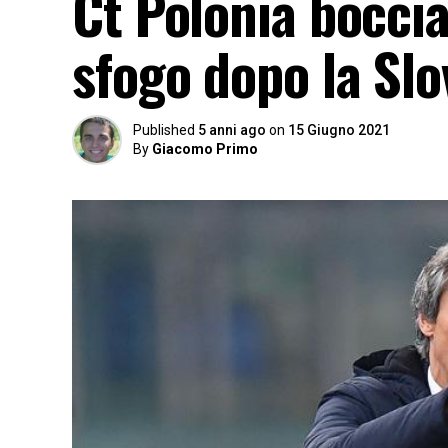
Ct Polonia bocci
sfogo dopo la Sl
Published
5 anni ago
on
15 Giugno 2021
By
Giacomo Primo