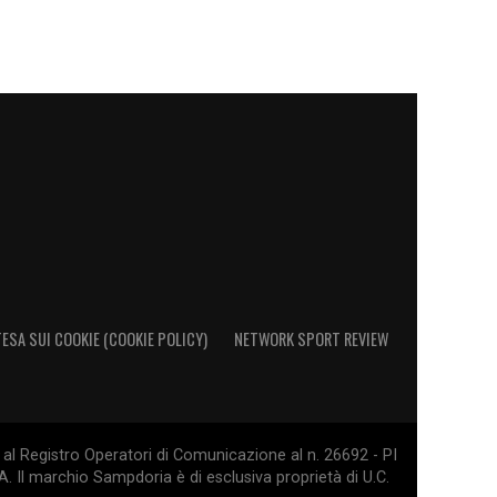
ESA SUI COOKIE (COOKIE POLICY)
NETWORK SPORT REVIEW
al Registro Operatori di Comunicazione al n. 26692 - PI
. Il marchio Sampdoria è di esclusiva proprietà di U.C.