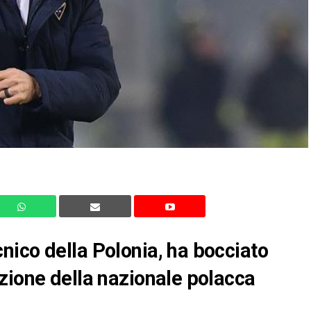
ico della Polonia, ha bocciato
zione della nazionale polacca