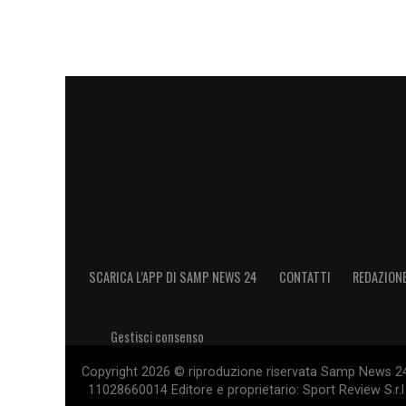
SCARICA L’APP DI SAMP NEWS 24
CONTATTI
REDAZION
Gestisci consenso
Copyright 2026 © riproduzione riservata Samp News 24 -
11028660014 Editore e proprietario: Sport Review S.r.l