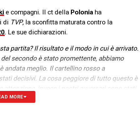
ki
e compagni. Il ct della
Polonia
ha
i di
TVP
, la sconfitta maturata contro la
20
. Le sue dichiarazioni.
 partita? Il risultato e il modo in cui è arrivato.
o del secondo è stato promettente, abbiamo
è andata meglio. Il cartellino rosso a
stati decisivi. La cosa peggiore di tutto questo è
ttenzione, invece i nostri avversari sono stati
EAD MORE
S