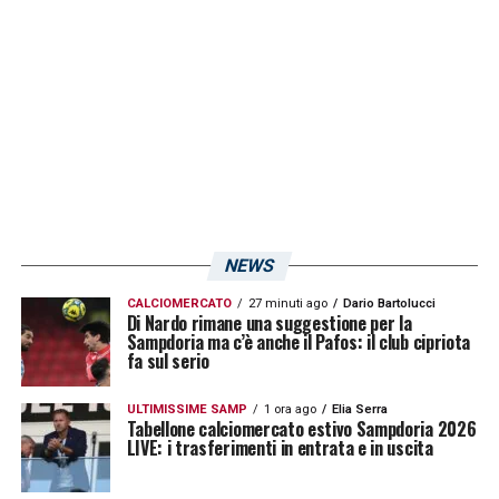
classifica si commenta da sola, ma, da
uomo di calcio, vedo ancora tutto in gioco.
In questo momento guardo indietro, ma con
un occhio anche avanti, qual è la distanza dai
play-off.»
LA PLAYLIST DELLE NOSTRE TOP NEWS
NEWS
CALCIOMERCATO
27 minuti ago
Dario Bartolucci
Di Nardo rimane una suggestione per la
Sampdoria ma c’è anche il Pafos: il club cipriota
fa sul serio
ULTIMISSIME SAMP
1 ora ago
Elia Serra
Tabellone calciomercato estivo Sampdoria 2026
LIVE: i trasferimenti in entrata e in uscita