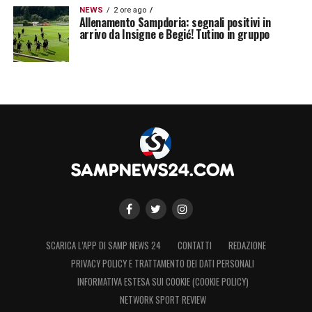
NEWS
2 ore ago
Allenamento Sampdoria: segnali positivi in
arrivo da Insigne e Begić! Tutino in gruppo
SCARICA L’APP DI SAMP NEWS 24
CONTATTI
REDAZIONE
PRIVACY POLICY E TRATTAMENTO DEI DATI PERSONALI
INFORMATIVA ESTESA SUI COOKIE (COOKIE POLICY)
NETWORK SPORT REVIEW