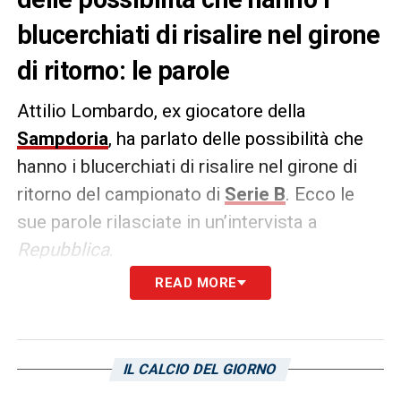
blucerchiati di risalire nel girone
di ritorno: le parole
Attilio Lombardo, ex giocatore della
Sampdoria
, ha parlato delle possibilità che
hanno i blucerchiati di risalire nel girone di
ritorno del campionato di
Serie B
. Ecco le
sue parole rilasciate in un’intervista a
Repubblica
.
READ MORE
GIRONE DI RITORNO –
«Sono un tifoso della
Sampdoria e spero si possa uscire da
questa situazione al più presto. C’è tanta
IL CALCIO DEL GIORNO
preoccupazione, anche tra la gente, la