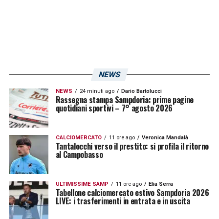
spiccano
Lorenzo Tonelli
, Omar Colley e
Tommaso Augello
(6.5), bene anche
Bartosz Bereszynski
(6) e Maya Yoshida
(6). A centrocampo si prende la scena
Antonio Candreva (6.5 + 3 per il bonus gol),
NEWS
ma sufficienti tutte le altre prestazioni:
NEWS
24 minuti ago
Dario Bartolucci
Morten Thorsby
(6), Albin Ekdal (6),
Jakub
Rassegna stampa Sampdoria: prime pagine
quotidiani sportivi – 7° agosto 2026
Jankto
(6). In attacco forse penalizzato
Manolo Gabbiadini
: per la
Gazzetta dello
CALCIOMERCATO
11 ore ago
Veronica Mandalà
Sport
la sua prestazione vale solo un 6 in
Tantalocchi verso il prestito: si profila il ritorno
al Campobasso
pagella. Sufficiente sia la prestazione di
Fabio Quagliarella
che quella di
Keita Balde
ULTIMISSIME SAMP
11 ore ago
Elia Serra
(6)
Tabellone calciomercato estivo Sampdoria 2026
LIVE: i trasferimenti in entrata e in uscita
LA PLAYLIST DELLE NOSTRE TOP NEWS