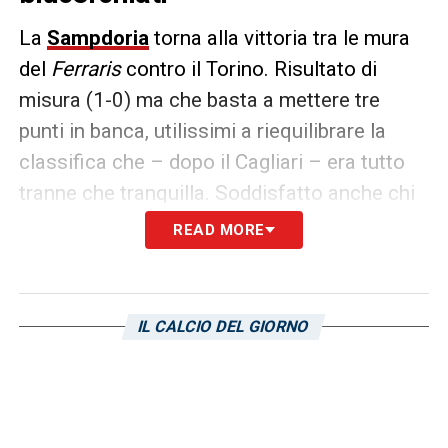
La
Sampdoria
torna alla vittoria tra le mura
del
Ferraris
contro il Torino. Risultato di
misura (1-0) ma che basta a mettere tre
punti in banca, utilissimi a riequilibrare la
classifica che – dopo il Cagliari – era tutto
tranne che tranquilla. Soddisfatto anche chi
gioca al Fantacalcio perché la Sampdoria
READ MORE
non colleziona malus e porta tutti a
raggiungere la sufficienza.
IL CALCIO DEL GIORNO
Emil Audero
chiude la 28a giornata non
incassando gol, niente malus pesante al
Fantacalcio, e riesce a strappare un 6 per
aver fatto presenza. Bene la difesa dove