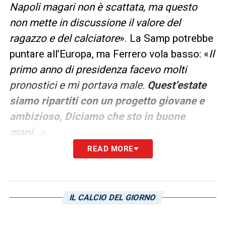
Napoli magari non è scattata, ma questo
non mette in discussione il valore del
ragazzo e del calciatore
». La Samp potrebbe
puntare all’Europa, ma Ferrero vola basso: «
Il
primo anno di presidenza facevo molti
pronostici e mi portava male.
Quest’estate
siamo ripartiti con un progetto giovane e
ambizioso, Diciamo che sto in buone
mani…
».
READ MORE
TECNICI E PRONOSTICI
– Marco
Giamapolo
alla fine è diventato il nuovo
tecnico blucerchiato e il presidente sembra
IL CALCIO DEL GIORNO
soddisfatto: «
Un professore. Uno a cui
piace insegnare il calcio. Sono felice di