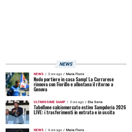
averlo scelto
». E pensare che
Sarri
era
il
prescelto
per il dopo-Mihajlovic, ma…: «
Eh sì.
Prima che venisse al Napoli lo incontrai: ma
lui era uno che voleva 4-5-6 giocatori per
poter esprimere la sua idea di gioco. E io
mica glieli potevo dare in quel momento. E
allora, quando ho potuto, mi sono preso il
NEWS
suo maestro
». Stasera come
NEWS
3 ore ago
Maria Floris
finisce? «
Voglio bene ai tifosi del Napoli e ad
Nodo portiere in casa Samp! La Carrarese
rinnova con Fiorillo e allontana il ritorno a
Aurelio. Ma la guerra è guerra… e in guerra
Genova
non si va mai per perdere
».
ULTIMISSIME SAMP
3 ore ago
Elia Serra
Tabellone calciomercato estivo Sampdoria 2026
LIVE: i trasferimenti in entrata e in uscita
LA PLAYLIST DELLE NOSTRE TOP NEWS
NEWS
4 ore ago
Maria Floris