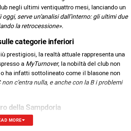
club negli ultimi ventiquattro mesi, lanciando un
ggi, serve un’analisi dall’interno: gli ultimi due
chiando la retrocessione».
sulle categorie inferiori
ù prestigiosi, la realtà attuale rappresenta una
espresso a
MyTurnover
, la nobiltà del club non
ello ha infatti sottolineato come il blasone non
 non c’entra nulla, e anche con la B i problemi
turo della Sampdoria
e la serenità? Il leader dello spogliatoio doriano
EAD MORE
o auspicando una profonda ristrutturazione