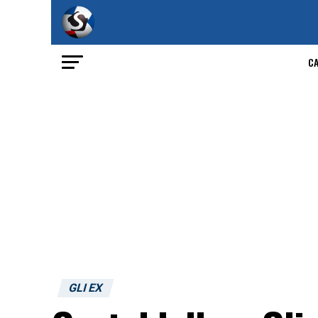
C
GLI EX