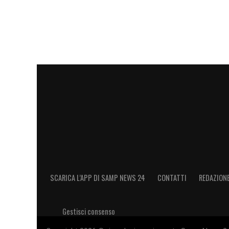
aziendale e sportiva. Gastaldello ha tracci
società riesca a strutturarsi, organizzars
capace di far crescere squadra e club sia
LA PLAYLIST DELLE NOSTRE TOP NEW
SCARICA L’APP DI SAMP NEWS 24
CONTATTI
REDAZION
Gestisci consenso