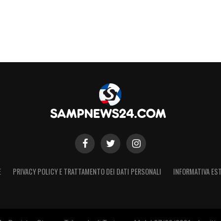
ato la rotta per i vertici societari:
«Spero che la
i correttamente e costruire un progetto serio,
 tecnicamente sia a livello di categoria».
S
E
PRIVACY POLICY E TRATTAMENTO DEI DATI PERSONALI
INFORMATIVA EST