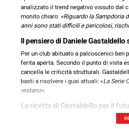
analizzato il trend negativo vissuto dal 
monito chiaro:
«Riguardo la Sampdoria di o
anni sono stati difficili e pericolosi, ris
Il pensiero di Daniele Gastaldello 
Per un club abituato a palcoscenici ben pi
ferita aperta. Secondo il punto di vista 
cancella le criticità strutturali. Gastald
basti a risolvere i guai attuali: «
La Serie C
restano»
.
La ricetta di Gastaldello per il fu
Qual è dunque la via d’uscita per ritrovar
R
del passato ha concluso il suo intervent