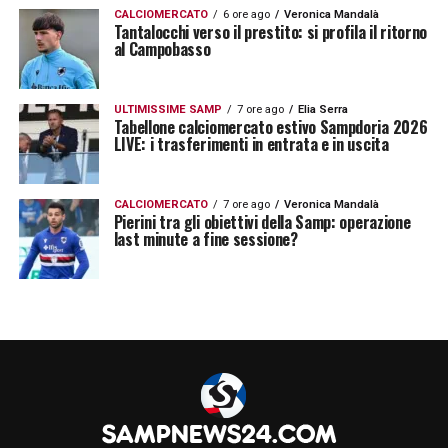
CALCIOMERCATO
6 ore ago
Veronica Mandalà
possibilità di creare pericolosità offensiva.
Tantalocchi verso il prestito: si profila il ritorno
al Campobasso
Purtroppo siamo andati in svantaggio, e lì la
squadra mi è piaciuta perché non era
facile. In altre circostanze l’avremmo
ULTIMISSIME SAMP
7 ore ago
Elia Serra
Tabellone calciomercato estivo Sampdoria 2026
LIVE: i trasferimenti in entrata e in uscita
persa».
Sulla classifica al termine di questo
tour de
CALCIOMERCATO
7 ore ago
Veronica Mandalà
Pierini tra gli obiettivi della Samp: operazione
force
, il tecnico doriano si esprime così:
«Il
last minute a fine sessione?
rigore sbagliato a Cagliari e i dettagli con
l’Inter non ci hanno permesso una classifica
ancora migliore. Dobbiamo essere
esigenti
con noi stessi, ambire a far meglio.
L’obiettivo è questo. Abbiamo giocato
appena sette partite – ricorda in conferenza
stampa – non so dove arriveremo. Non