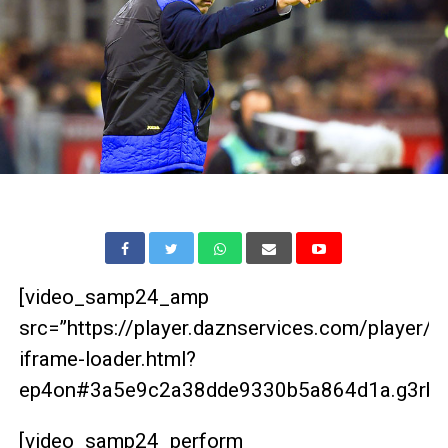
[video_samp24_amp
src=”https://player.daznservices.com/player/
iframe-loader.html?
ep4on#3a5e9c2a38dde9330b5a864d1a.g3rbrg
[video_samp24_perform