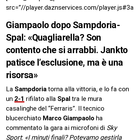
src=”//player.daznservices.com/player.js#3
Giampaolo dopo Sampdoria-
Spal: «Quagliarella? Son
contento che si arrabbi. Jankto
patisce l’esclusione, ma è una
risorsa»
La
Sampdoria
torna alla vittoria, e lo fa con
un
2-1
rifilato alla
Spal
tra le mura
casalinghe del “Ferraris”. Il tecnico
blucerchiato
Marco Giampaolo
ha
commentato la gara ai microfoni di
Sky
Sport
:
«I minuti finali? Potevamo gestirla