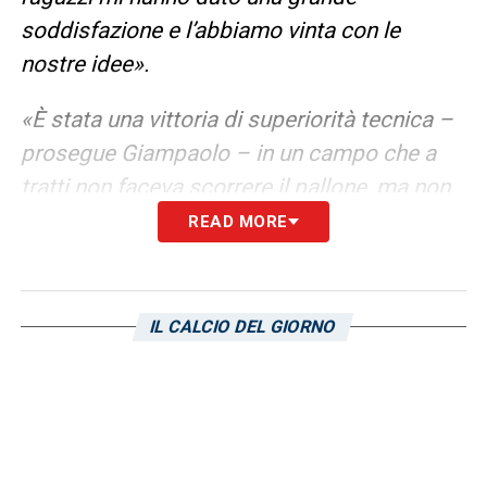
soddisfazione e l’abbiamo vinta con le
nostre idee».
«È stata una vittoria di superiorità tecnica –
prosegue Giampaolo – in un campo che a
tratti non faceva scorrere il pallone, ma non
abbiamo mai rinunciato a muoverla. Grande
READ MORE
rispetto per D’Aversa e per il Parma, ma al
momento sono focalizzato sulla prestazione
dei miei, che ritengono di altissimo livello»
.
IL CALCIO DEL GIORNO
Solo applausi per
Fabio Quagliarella
, anche
oggi in gol:
«Come dico con qualche amico,
lui dovrebbe essere
patrimonio dell’Unesco
.
Poi avete visto di quanto amore e di quanta