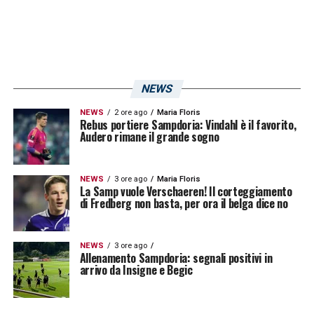
stima gode, quando l’ho sostituito c’è stata
una standing ovation da parte di tutti. È
immortale, ha la sua età ma ci dà sempre
valore».
NEWS
Buona prova anche da parte di
Jacopo
Sala
NEWS
2 ore ago
Maria Floris
– chiamato a sostituire lo squalificato
Rebus portiere Sampdoria: Vindahl è il favorito,
Audero rimane il grande sogno
Bartosz Bereszynski – e dei subentrati:
«Sala ha fatto una grandissima partita, ma lo
NEWS
3 ore ago
Maria Floris
conosco da due anni e mezzo e so cosa può
La Samp vuole Verschaeren! Il corteggiamento
di Fredberg non basta, per ora il belga dice no
dare. È stato spesso criticato, non sempre
ha goduto dei favori ambientali, ma è
NEWS
3 ore ago
cresciuto molto: lui ha
qualità tecniche
Allenamento Sampdoria: segnali positivi in
arrivo da Insigne e Begic
straordinarie
per quel ruolo, anche troppe.
Ma per me non son mai troppe – si ricrede il