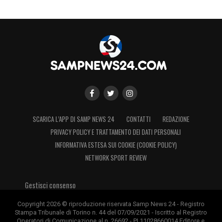
tecnico – mi piacciono i giocatori che sanno
giocare il pallone. Poi credo che abbia
servito due assist a chi ha fatto assist.
Defrel sta bene, Caprari sta bene, Ramirez,
Quagliarella, e Saponara anche. Io ne devo
scegliere 11 e cercherò di contestualizzarli
di volta in volta: per ottenere risultati
importanti servono tanti giocatori su cui
SCARICA L’APP DI SAMP NEWS 24
CONTATTI
REDAZIONE
poter contare»
, ha concluso Giampaolo.
PRIVACY POLICY E TRATTAMENTO DEI DATI PERSONALI
INFORMATIVA ESTESA SUI COOKIE (COOKIE POLICY)
LA PLAYLIST DELLE NOSTRE TOP NEWS
NETWORK SPORT REVIEW
Gestisci consenso
Copyright 2026 © riproduzione riservata Samp News 24 - Registro
Stampa Tribunale di Torino n. 44 del 07/09/2021 - Iscritto al Registro
Operatori di Comunicazione al n. 26692 - PI 11028660014 Editore e