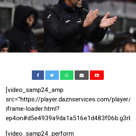
[video_samp24_amp
src=”https://player.daznservices.com/player/
iframe-loader.html?
ep4on#d5e4939a9da1a516e1d483f06b.g3rbrg
[video_samp24_perform