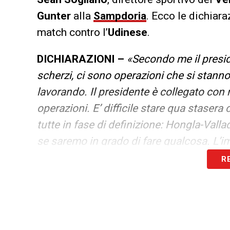
Gunter
alla
Sampdoria
. Ecco le dichiara
match contro l’
Udinese
.
DICHIARAZIONI –
«Secondo me il presid
scherzi, ci sono operazioni che si stann
lavorando. Il presidente è collegato con
operazioni. E’ difficile stare qua stasera
tutte in fase di definizione: Hongla-Val
se saremo in grado di fare qualcosa. L’i
R
LA PLAYLIST DELLE NOSTRE TOP NEW