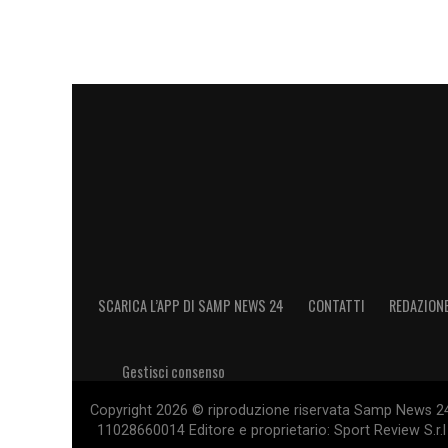
SCARICA L’APP DI SAMP NEWS 24
CONTATTI
REDAZION
Gestisci consenso
Copyright 2026 © riproduzione riservata Samp News 24 -
11028660014 Editore e proprietario: Sport Review S.r.l