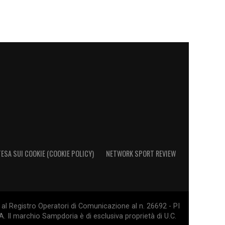
ESA SUI COOKIE (COOKIE POLICY)
NETWORK SPORT REVIEW
al Registro Operatori di Comunicazione al n. 26692 - PI
. Il marchio Sampdoria è di esclusiva proprietà di U.C.