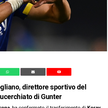
iano, direttore sportivo del
lucerchiato di Gunter
rona
, ha confermato il trasferimento di
Koray