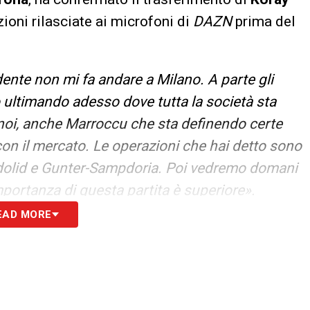
zioni rilasciate ai microfoni di
DAZN
prima del
ente non mi fa andare a Milano. A parte gli
o ultimando adesso dove tutta la società sta
 noi, anche Marroccu che sta definendo certe
 con il mercato. Le operazioni che hai detto sono
ladolid e Gunter-Sampdoria. Poi vedremo domani
mportanza di questa partita è superiore».
EAD MORE
S