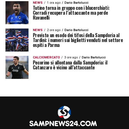
l’esecuzione ha senz’altro avuto il suo peso.
NEWS
1 ora ago
Dario Bartolucci
Tutino torna in gruppo con i blucerchiati:
Senz’altro, si tratta di un record difficile da
Corradi recupera l’attaccante ma perde
Ravanelli
battere.
NEWS
2 ore ago
Dario Bartolucci
Previsto un esodo dei tifosi della Sampdoria al
Il debutto più deludente di sempre
Tardini: i numeri sui biglietti venduti nel settore
ospiti a Parma
Quando Jonathan Woodgate ha lasciato il
freddo del Newcastle United per essere
CALCIOMERCATO
3 ore ago
Dario Bartolucci
Pecorino si allontana dalla Sampdoria: il
ingaggiato nel Real Madrid, non aveva idea
Catanzaro è vicino all’attaccante
che la sua avventura fosse appena all’inizio.
Il difensore inglese era dotato di tutto il
talento naturale del mondo, ma anche di un
fisico che lo avrebbe ripetutamente deluso.
Tutte le grandi aspettative si sono tramutate
ben presto in disinteresse per i tifosi del