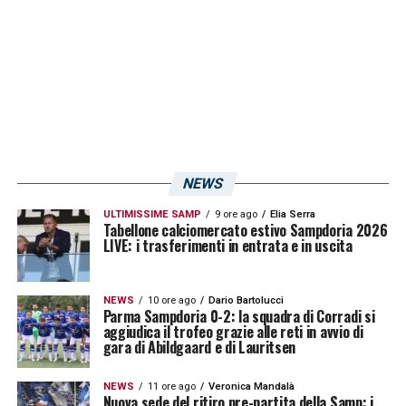
NEWS
ULTIMISSIME SAMP
9 ore ago
Elia Serra
Tabellone calciomercato estivo Sampdoria 2026
LIVE: i trasferimenti in entrata e in uscita
NEWS
10 ore ago
Dario Bartolucci
Parma Sampdoria 0-2: la squadra di Corradi si
aggiudica il trofeo grazie alle reti in avvio di
gara di Abildgaard e di Lauritsen
NEWS
11 ore ago
Veronica Mandalà
Nuova sede del ritiro pre-partita della Samp: i