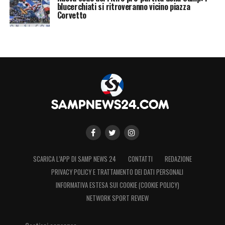
blucerchiati si ritroveranno vicino piazza
Corvetto
SCARICA L’APP DI SAMP NEWS 24
CONTATTI
REDAZIONE
PRIVACY POLICY E TRATTAMENTO DEI DATI PERSONALI
INFORMATIVA ESTESA SUI COOKIE (COOKIE POLICY)
NETWORK SPORT REVIEW