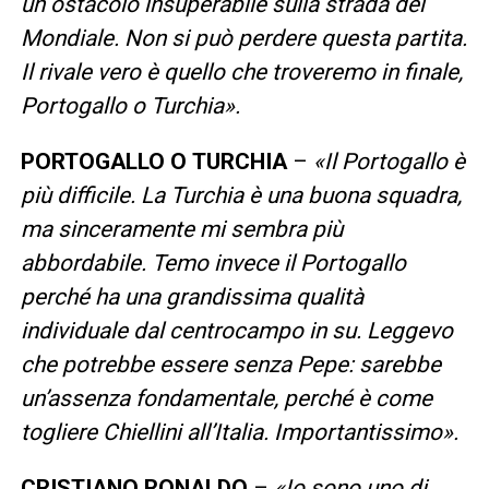
un ostacolo insuperabile sulla strada del
Mondiale. Non si può perdere questa partita.
Il rivale vero è quello che troveremo in finale,
Portogallo o Turchia».
PORTOGALLO
O
TURCHIA
–
«Il Portogallo è
più difficile. La Turchia è una buona squadra,
ma sinceramente mi sembra più
abbordabile. Temo invece il Portogallo
perché ha una grandissima qualità
individuale dal centrocampo in su. Leggevo
che potrebbe essere senza Pepe: sarebbe
un’assenza fondamentale, perché è come
togliere Chiellini all’Italia. Importantissimo».
CRISTIANO
RONALDO
–
«Io sono uno di