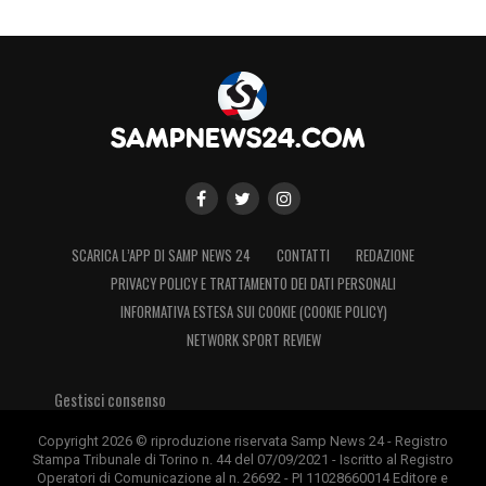
SCARICA L’APP DI SAMP NEWS 24
CONTATTI
REDAZIONE
PRIVACY POLICY E TRATTAMENTO DEI DATI PERSONALI
INFORMATIVA ESTESA SUI COOKIE (COOKIE POLICY)
NETWORK SPORT REVIEW
Gestisci consenso
Copyright 2026 © riproduzione riservata Samp News 24 - Registro
Stampa Tribunale di Torino n. 44 del 07/09/2021 - Iscritto al Registro
Operatori di Comunicazione al n. 26692 - PI 11028660014 Editore e