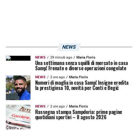
Falli fatti: 0
Falli subiti: 8
Cartellini gialli: 4
Cartellini rossi: 0.
NEWS
LA PLAYLIST DELLE NOSTRE TOP NEWS
NEWS
29 minuti ago
Maria Floris
Una settimana senza squilli di mercato in casa
Samp! Frenate e diverse operazioni congelate
NEWS
2 ore ago
Maria Floris
Numeri di maglia in casa Samp! Insigne eredita
la prestigiosa 10, novità per Conti e Begić
NEWS
2 ore ago
Maria Floris
Rassegna stampa Sampdoria: prime pagine
quotidiani sportivi – 8 agosto 2026