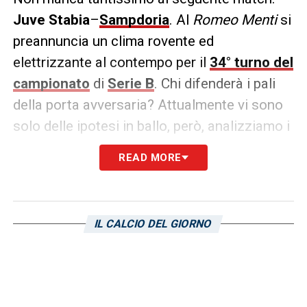
Juve Stabia
–
Sampdoria
. Al
Romeo Menti
si
preannuncia un clima rovente ed
elettrizzante al contempo per il
34° turno del
campionato
di
Serie B
. Chi difenderà i pali
della porta avversaria? Attualmente vi sono
solo delle ipotesi in ballo, però, analizziamo i
numeri di
Demba Thiam
:
READ MORE
Partite: 37
Minuti: 3330
IL CALCIO DEL GIORNO
Gol subiti: 41
Parate: 102
Passaggi riusciti: 57% (723 riusciti – 530 falliti)
Duelli vinti: 83% (15 vinti – 3 persi)