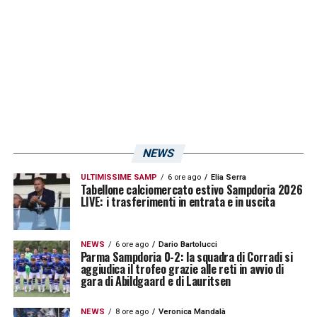
Niente rinnovo e addio per Giordano (Instagram Simone
Giordano) – Sampnews24.com
Ci sarebbero stati anche contatti e sondaggi
provenienti da club dell’Europa orientale. Ed è
qui che il quadro cambia. Perché fino a poco
NEWS
tempo fa si immaginava un percorso diverso.
ULTIMISSIME SAMP
6 ore ago
Elia Serra
Tabellone calciomercato estivo Sampdoria 2026
Giordano rappresentava uno dei ragazzi
LIVE: i trasferimenti in entrata e in uscita
cresciuti dentro il mondo
Samp
, uno che
conosce ambiente, maglia e peso di certe
NEWS
6 ore ago
Dario Bartolucci
partite.
Parma Sampdoria 0-2: la squadra di Corradi si
aggiudica il trofeo grazie alle reti in avvio di
gara di Abildgaard e di Lauritsen
Ma il calcio moderno ha cambiato parecchie
cose. Quando iniziano ad arrivare proposte
NEWS
8 ore ago
Veronica Mandalà