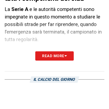
La
Serie A
e le autorità competenti sono
impegnate in questo momento a studiare le
possibili strade per far riprendere, quando
l’emergenza sarà terminata, il campionato in
tutta regolarità.
La Gazzetta dello Sport,
nell’edizione
READ MORE
odierna, spiega che sono previsti dei
ritiri
chiusi e in luoghi sanificati. Questo discorso
coinvolgerebbe infatti non solo i calciatori e
IL CALCIO DEL GIORNO
lo staff tecnico ma anche tutti gli altri:
medici, fisioterapisti, magazzinieri.
LA PLAYLIST DELLE NOSTRE TOP NEWS