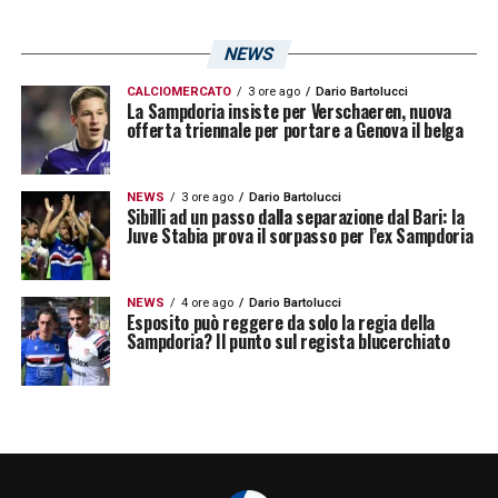
— Gufolaziale (@GuidoAlberto6)
April
22, 2018
NEWS
CALCIOMERCATO
3 ore ago
Dario Bartolucci
La Sampdoria insiste per Verschaeren, nuova
Lazio-Sampdoria è social
offerta triennale per portare a Genova il belga
Auguro a quei buffoni della sampdoria di
NEWS
3 ore ago
Dario Bartolucci
Sibilli ad un passo dalla separazione dal Bari: la
rimanere fuori dall'
#europa
dopo questa
Juve Stabia prova il sorpasso per l’ex Sampdoria
scampagnata del 25 anticipata
all'olimpico. Dovrebbero chiamare
NEWS
4 ore ago
Dario Bartolucci
Esposito può reggere da solo la regia della
@chilhavistorai3
nn solo x
#Giampaolo
Sampdoria? Il punto sul regista blucerchiato
ma x tutta la squadra
#LazioSampdoria
#laziomerda
#serieapremium
#LiverpoolRoma
@ambienteromano