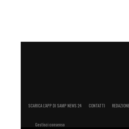
SCARICA L’APP DI SAMP NEWS 24
CONTATTI
REDAZION
Gestisci consenso