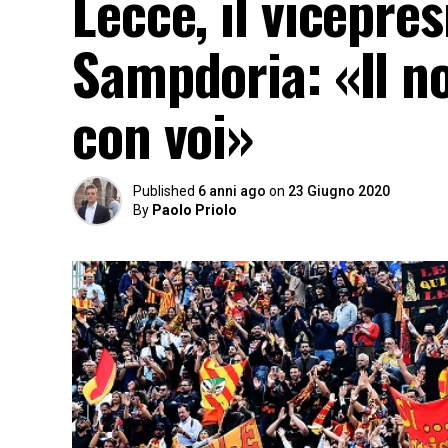
Lecce, il vicepre
Sampdoria: «Il n
con voi»
Published
6 anni ago
on
23 Giugno 2020
By
Paolo Priolo