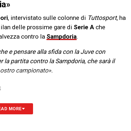
ia»
ori
, intervistato sulle colonne di
Tuttosport
, ha
Milan delle prossime gare di
Serie A
che
salvezza contro la
Sampdoria
.
e e pensare alla sfida con la Juve con
r la partita contro la Sampdoria, che sarà il
 nostro campionato».
S
EAD MORE