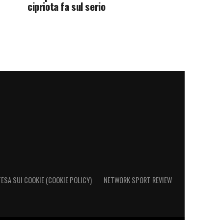
cipriota fa sul serio
ESA SUI COOKIE (COOKIE POLICY)
NETWORK SPORT REVIEW