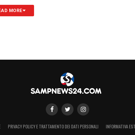
EAD MORE
sima per cercare di prenderci i tre punti in casa
ne della squadra, e sicuramente quest’anno spero
anno fa».
S
E
PRIVACY POLICY E TRATTAMENTO DEI DATI PERSONALI
INFORMATIVA EST