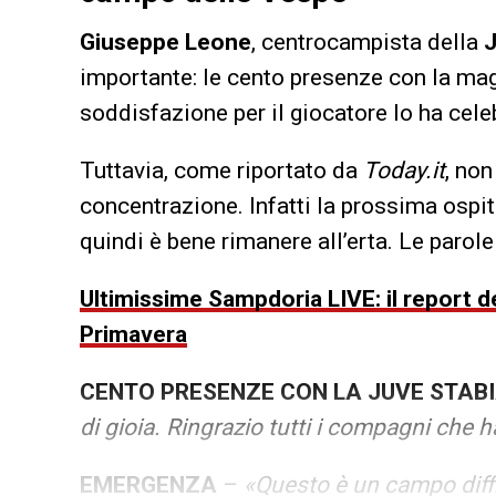
Giuseppe Leone
, centrocampista della
J
importante: le cento presenze con la magl
soddisfazione per il giocatore lo ha cele
Tuttavia, come riportato da
Today.it
, no
concentrazione. Infatti la prossima ospi
quindi è bene rimanere all’erta. Le parole 
Ultimissime Sampdoria LIVE: il report de
Primavera
CENTO PRESENZE CON LA JUVE STAB
di gioia. Ringrazio tutti i compagni ch
EMERGENZA
–
«Questo è un campo diff