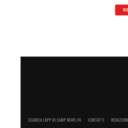
emergenza, ma va bene così».
R
SAMPODORIA
–
«Ora pensiamo alla pros
contro la Sampdoria».
PROSPETTIVE
–
«Io resto a disposizio
di essere più protagonista rispetto a un 
LA PLAYLIST DELLE NOSTRE TOP NEW
SCARICA L’APP DI SAMP NEWS 24
CONTATTI
REDAZION