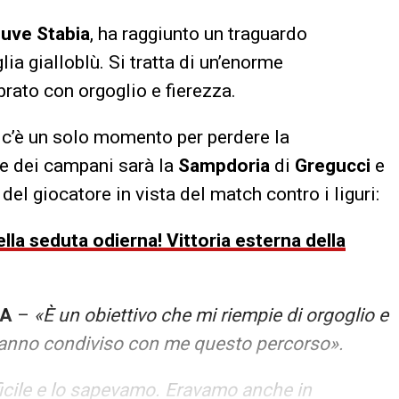
uve Stabia
, ha raggiunto un traguardo
ia gialloblù. Si tratta di un’enorme
brato con orgoglio e fierezza.
n c’è un solo momento per perdere la
te dei campani sarà la
Sampdoria
di
Gregucci
e
del giocatore in vista del match contro i liguri:
lla seduta odierna! Vittoria esterna della
IA
–
«È un obiettivo che mi riempie di orgoglio e
e hanno condiviso con me questo percorso».
icile e lo sapevamo. Eravamo anche in