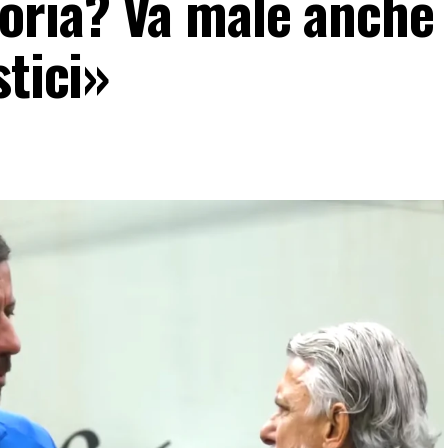
oria? Va male anche
stici»