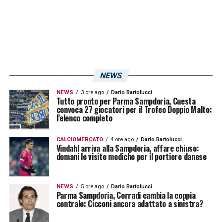
Un’altra pagina di storia del calcio italiano se
ne va. Emiliano
Mondonico
si è spento oggi,
all’età di 71 anni e dopo 7 di lotta contro un
cancro che lo ha divorato nel tempo. Un idolo
di un calcio che non c’è più, di un calcio sano
NEWS
e popolare, che ha lasciato ricordi indelebili
NEWS
3 ore ago
Dario Bartolucci
nella memoria di tanti tifosi, soprattutto in
Tutto pronto per Parma Sampdoria, Cuesta
convoca 27 giocatori per il Trofeo Doppio Malto:
quelli della Cremonese, squadra che nel
l’elenco completo
1984 riuscì a riportare in Serie A, dopo 54
CALCIOMERCATO
4 ore ago
Dario Bartolucci
anni di assenza dai campi della massima
Vindahl arriva alla Sampdoria, affare chiuso:
domani le visite mediche per il portiere danese
serie. Qui, tra gli altri, il “Mondo” conoscerà e
allenerà un certo Gianluca
Vialli
, che poi
diventerà uno dei migliori centravanti italiani
NEWS
5 ore ago
Dario Bartolucci
Parma Sampdoria, Corradi cambia la coppia
centrale: Cicconi ancora adattato a sinistra?
con la maglia della
Sampdoria
:
«Lo sfidavo
in allenamento, scommettevo che non