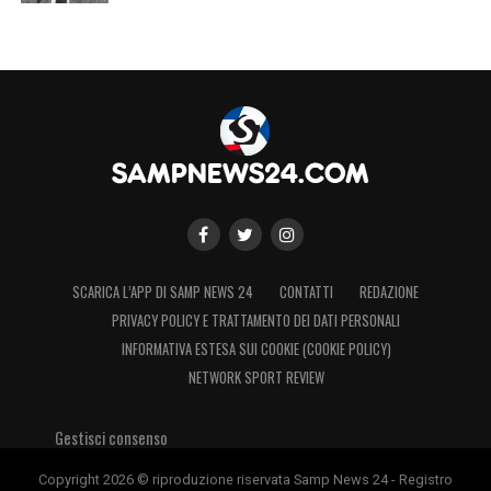
avrebbe segnato. Campioni si nasce e si
diventa»
, aveva dichiarato in esclusiva per
calcionews24.com
. Il ricordo e gli aneddoti
su Vialli nel
video
completo qui sopra.
LA PLAYLIST DELLE NOSTRE TOP NEWS
SCARICA L’APP DI SAMP NEWS 24
CONTATTI
REDAZIONE
PRIVACY POLICY E TRATTAMENTO DEI DATI PERSONALI
INFORMATIVA ESTESA SUI COOKIE (COOKIE POLICY)
NETWORK SPORT REVIEW
Gestisci consenso
Copyright 2026 © riproduzione riservata Samp News 24 - Registro