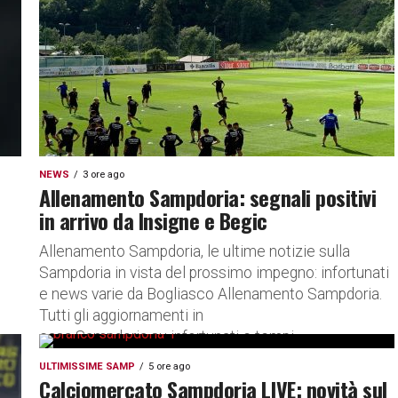
NEWS
3 ore ago
Allenamento Sampdoria: segnali positivi
in arrivo da Insigne e Begic
Allenamento Sampdoria, le ultime notizie sulla
Sampdoria in vista del prossimo impegno: infortunati
e news varie da Bogliasco Allenamento Sampdoria.
Tutti gli aggiornamenti in
casa Sampdoria su infortunati e tempi...
ULTIMISSIME SAMP
5 ore ago
Calciomercato Sampdoria LIVE: novità sul