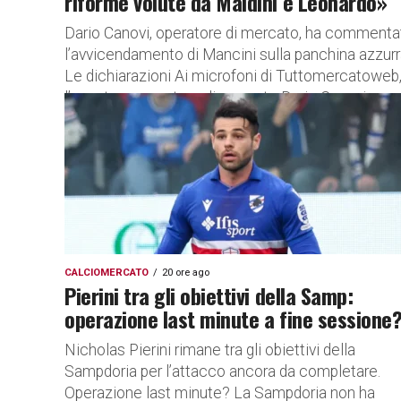
riforme volute da Maldini e Leonardo»
Dario Canovi, operatore di mercato, ha commenta
l’avvicendamento di Mancini sulla panchina azzurr
Le dichiarazioni Ai microfoni di Tuttomercatoweb
l’agente e operatore di mercato Dario Canovi...
CALCIOMERCATO
20 ore ago
Pierini tra gli obiettivi della Samp:
operazione last minute a fine sessione
Nicholas Pierini rimane tra gli obiettivi della
Sampdoria per l’attacco ancora da completare.
Operazione last minute? La Sampdoria non ha