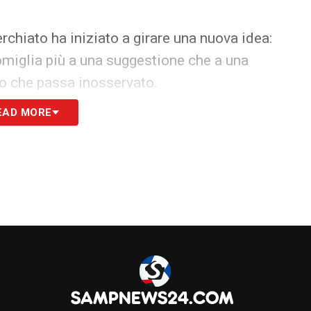
rchiato ha iniziato a girare una nuova idea:
omiglia più a una suggestione che a una
uno che passa inosservato.
EAD MORE