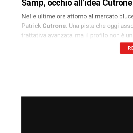
Samp, occhio all’idea Cutrone
Nelle ultime ore attorno al mercato bluce
Patrick
Cutrone
. Una pista che oggi ass
trattativa avanzata, ma il profilo non è 
R