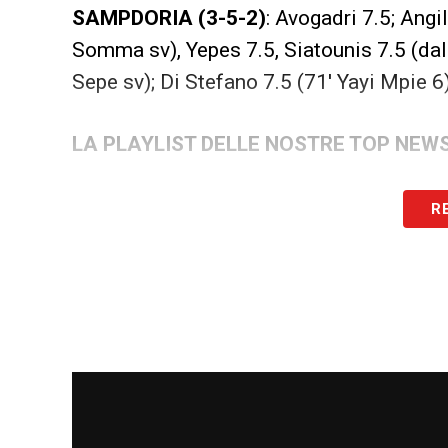
SAMPDORIA (3-5-2)
: Avogadri 7.5; Angi
Somma sv), Yepes 7.5, Siatounis 7.5 (dal 
Sepe sv); Di Stefano 7.5 (71′ Yayi Mpie 6)
LA PLAYLIST DELLE NOSTRE TOP NEW
R