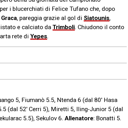
 per i blucerchiati di Felice Tufano che, dopo
 Graca
, pareggia grazie al gol di
Siatounis
,
uistato e calciato da
Trimboli
. Chiudono il conto
uarta rete di
Yepes
.
uango 5, Fiumanò 5.5, Ntenda 6 (dal 80′ Hasa
5 (dal 52′ Cerri 5), Miretti 5, Iling-Junior 5 (dal
ekularac 5.5), Sekulov 6.
Allenatore
: Bonatti 5.