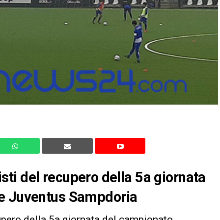
nisti del recupero della 5a giornata
le Juventus Sampdoria
upero della 5a giornata del campionato