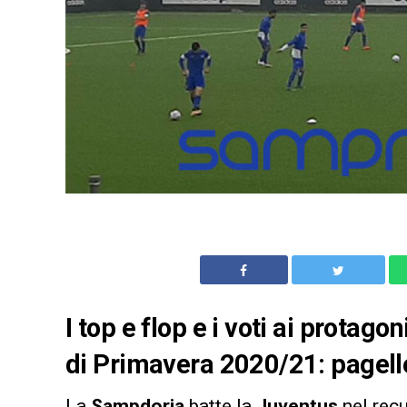
I top e flop e i voti ai protago
di Primavera 2020/21: pagel
La
Sampdoria
batte la
Juventus
nel rec