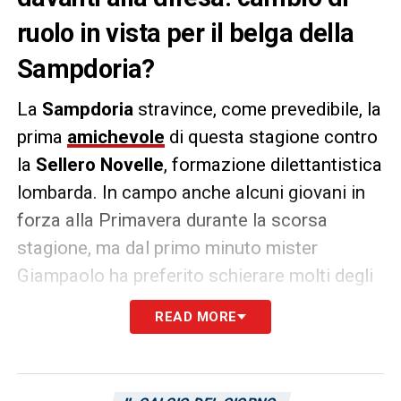
ruolo in vista per il belga della
Sampdoria?
La
Sampdoria
stravince, come prevedibile, la
prima
amichevole
di questa stagione contro
la
Sellero Novelle
, formazione dilettantistica
lombarda. In campo anche alcuni giovani in
forza alla Primavera durante la scorsa
stagione, ma dal primo minuto mister
Giampaolo ha preferito schierare molti degli
uomini che gli hanno assicurato il decimo
READ MORE
posto alla fine dell’ultimo campionato: con
Lucas
Torreira assente
in occasione del
match, a ereditare le chiavi del centrocampo