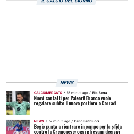
IL CALCIO DEL GIORNO
fra Barreto e
Praet
è stato Leonardo
Capezzi. Uscito all’inizio della ripresa, l’ex
Crotone ha lasciato il posto al compagno
belga, che si è andato quindi a posizionare
davanti alla difesa
. L’esperimento, tuttavia, è
durato ben poco, dato che al 21′ Giampaolo
lo ha rilevato dando spazio a Tomic. Abituato
a svolgere il ruolo di trequartista con la
maglia dell’Anderlecht, Praet appena arrivato
NEWS
a Genova si era reinventato a centrocampo
CALCIOMERCATO
35 minuti ago
Elia Serra
come mezzala. Ieri per lui un nuovo ruolo,
Nuovi contatti per Paleari! Branco vuole
regalare subito il nuovo portiere a Corradi
che potrebbe anche lasciar presagire
nuove
idee tattiche
per la stagione che partirà a
NEWS
52 minuti ago
Dario Bartolucci
breve: seppur senza alternative, Giampaolo
Begic punta a rientrare in campo per la sfida
contro la Cremonese: oggi gli esami decisivi