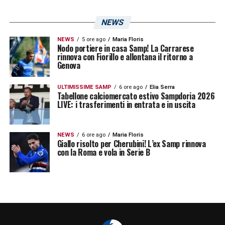
giallorossi la classifica del campionato
NEWS
Primavera 1. Le
cinque vittorie
fanno dei
nerazzurri una squadra temibile sotto ogni
NEWS
5 ore ago
Maria Floris
Nodo portiere in casa Samp! La Carrarese
punto di vista: una delle migliori difese e dei
rinnova con Fiorillo e allontana il ritorno a
Genova
migliori attacchi in questo avvio di stagione.
ULTIMISSIME SAMP
6 ore ago
Elia Serra
Tabellone calciomercato estivo Sampdoria 2026
Primavera, Sampdoria-Atalanta: i
LIVE: i trasferimenti in entrata e in uscita
precedenti del match
NEWS
6 ore ago
Maria Floris
Giallo risolto per Cherubini! L’ex Samp rinnova
Sono
cinque i precedenti ufficiali
tra
con la Roma e vola in Serie B
Sampdoria e Atalanta. Il bilancio verte a
favore dei blucerchiati, che conducono
sull’Atalanta grazie alle tre vittorie
conquistate. Nessun pareggio finora.