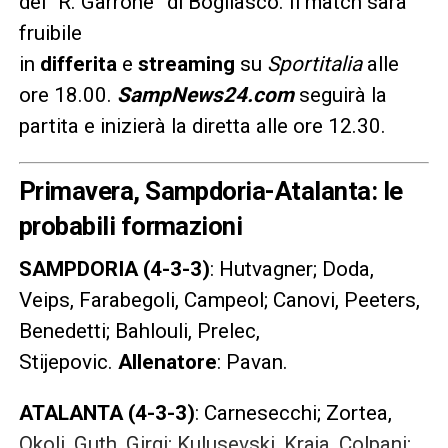
del “R. Garrone” di Bogliasco. Il match sarà
fruibile
in
differita
e
streaming
su
Sportitalia
alle
ore 18.00.
SampNews24.com
seguirà la
partita e inizierà la diretta alle ore 12.30.
Primavera, Sampdoria-Atalanta: le
probabili formazioni
SAMPDORIA (4-3-3)
: Hutvagner; Doda,
Veips, Farabegoli, Campeol; Canovi, Peeters,
Benedetti; Bahlouli, Prelec,
Stijepovic.
Allenatore
: Pavan.
ATALANTA (4-3-3)
: Carnesecchi; Zortea,
Okoli, Guth, Girgi; Kulusevski, Kraja, Colpani;