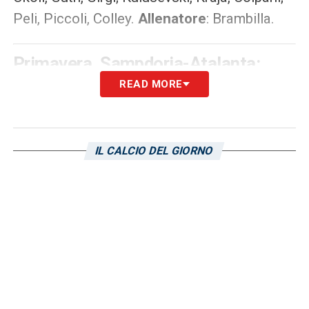
Peli, Piccoli, Colley.
Allenatore
: Brambilla.
Primavera, Sampdoria-Atalanta:
l’arbitro del match
READ MORE
La sfida tra Sampdoria e Atalanta sarà
diretta da
Matteo Gualtieri
di Asti,
IL CALCIO DEL GIORNO
coadiuvato dagli assistenti
Stefano Lenza
di
Firenze e
Gabriele Nuzzi
di Valdarno.
Primavera, Sampdoria-Atalanta: il
momento degli avversari
Nonostante la recente sconfitta per 3-0
contro la Roma, l’Atalanta guida proprio con i