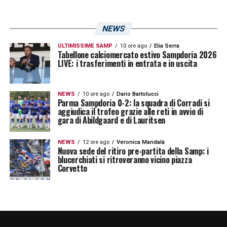
(dal 41′ s.t. Piscicelli), Diaw (dal 26’ s.t.
Marchetti), Rizzi; Aurelio.
A disposizione
:
NEWS
Vlas, Ferraresi, Cataldo, Palma, Raspadori,
Esposito, Maffezzoli.
ULTIMISSIME SAMP
Allenatore
10 ore ago
Elia Serra
: Tufano.
Tabellone calciomercato estivo Sampdoria 2026
LIVE: i trasferimenti in entrata e in uscita
ARBITRO
: Cipriani di Empoli.
Assistenti
:
Affatato di Vco e Rossi di Novara.
NEWS
10 ore ago
Dario Bartolucci
Parma Sampdoria 0-2: la squadra di Corradi si
aggiudica il trofeo grazie alle reti in avvio di
NOTE
: ammoniti al 6’ s.t. Pastor, all’8’ Denti,
gara di Abildgaard e di Lauritsen
al 10’ Kolaj, al 30’ Viero, al 34′ Celia e al 37′
NEWS
12 ore ago
Veronica Mandalà
Aurelio; recupero 0’ pt e 3′ s.t.
Nuova sede del ritiro pre-partita della Samp: i
blucerchiati si ritroveranno vicino piazza
Corvetto
LA PLAYLIST DELLE NOSTRE TOP NEWS