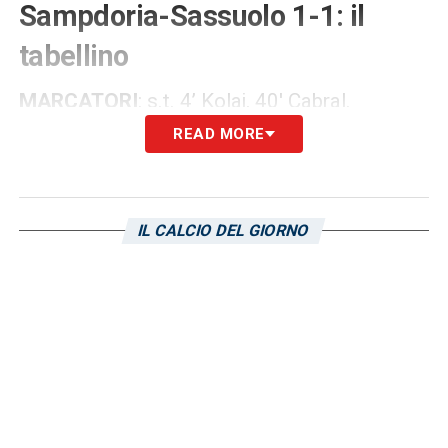
Sampdoria-Sassuolo 1-1: il
tabellino
MARCATORI
: s.t. 4’ Kolaj, 40′ Cabral.
READ MORE
SAMPDORIA (3-4-1-2)
: Krapikas; Veips,
Pastor, Mikulic (dal 26’ s.t. Oliana); Doda
(dall’11’ s.t Cabral), Tessiore, Gabbani,
IL CALCIO DEL GIORNO
Gomes Ricciulli; Ejjaki (dal 31’ s.t. Scotti);
Curito, Vujcic.
A disposizione
: Raspa, Fido,
Romei, Perrone, Canovi, Cappelletti,
Giordano.
Allenatore
: Augusto.
SASSUOLO (4-2-3-1)
: Marson; Joseph,
Denti, Piacentini, Celia; Ahmetaj, Viero; Kolaj