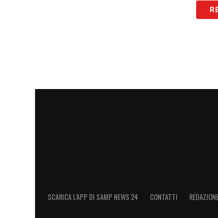
R
LA PLAYLIST DELLE NOSTRE TOP NEW
SCARICA L’APP DI SAMP NEWS 24
CONTATTI
REDAZION