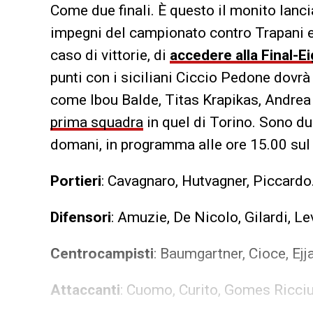
Come due finali. È questo il monito lanc
impegni del campionato contro Trapani e
caso di vittorie, di
accedere alla Final-E
punti con i siciliani Ciccio Pedone dovr
come Ibou Balde, Titas Krapikas, Andrea
prima squadra
in quel di Torino. Sono du
domani, in programma alle ore 15.00 sul t
Portieri
: Cavagnaro, Hutvagner, Piccardo
Difensori
: Amuzie, De Nicolo, Gilardi, Le
Centrocampisti
: Baumgartner, Cioce, Ejj
Attaccanti
: Cuomo, Curito, Gomes Ricciul