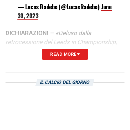
— Lucas Radebe (@LucasRadebe)
June
30, 2023
DICHIARAZIONI –
«Deluso dalla
retrocessione del Leeds in Championship,
speriamo di riprenderci la prossima
READ MORE
stagione. È triste perdere Radrizzani, ma
c’è bisogno di grandi investimenti in questo
grande club. Forza Leeds!».
IL CALCIO DEL GIORNO
LA PLAYLIST DELLE NOSTRE TOP NEWS