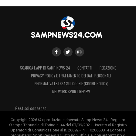
SCARICA L’APP DI SAMP NEWS 24
CONTATTI
REDAZIONE
PRIVACY POLICY E TRATTAMENTO DEI DATI PERSONALI
INFORMATIVA ESTESA SUI COOKIE (COOKIE POLICY)
NETWORK SPORT REVIEW
Gestisci consenso
Copyright 2026 © riproduzione riservata Samp News 24 - Registro
Stampa Tribunale di Torino n. 44 del 07/09/2021 - Iscritto al Registro
Operatori di Comunicazione al n. 26692 - PI 11028660014 Editore e
proprietario: Sport Review S.r.l Sito non ufficiale, non autorizzato o