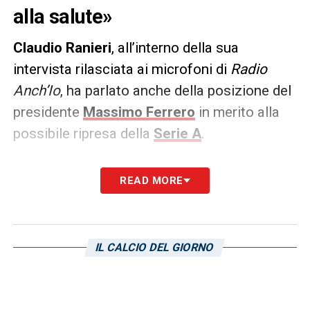
alla salute»
Claudio Ranieri
, all’interno della sua
intervista rilasciata ai microfoni di
Radio
Anch’Io
, ha parlato anche della posizione del
presidente
Massimo Ferrero
in merito alla
possibile ripresa della
Serie A
.
«Il Presidente non ci ha mai detto che vuole
READ MORE
chiudere il campionato, lui pensa alla salute
dei ragazzi. Aspetta le decisioni che
verranno prese, da quando non ci siamo più
IL CALCIO DEL GIORNO
allenati abbiamo dato il lavoro da fare ai
ragazzi che continuano a fare, tranne quei
ragazzi colpiti dal Coronavirus».