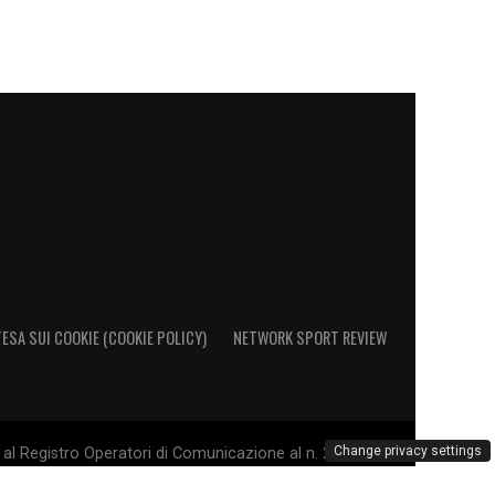
ESA SUI COOKIE (COOKIE POLICY)
NETWORK SPORT REVIEW
Change privacy settings
al Registro Operatori di Comunicazione al n. 26692 - PI
. Il marchio Sampdoria è di esclusiva proprietà di U.C.