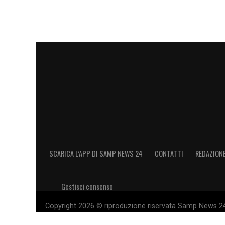
SCARICA L’APP DI SAMP NEWS 24
CONTATTI
REDAZION
Gestisci consenso
Copyright 2026 © riproduzione riservata Samp News 24 -
11028660014 Editore e proprietario: Sport Review S.r.l