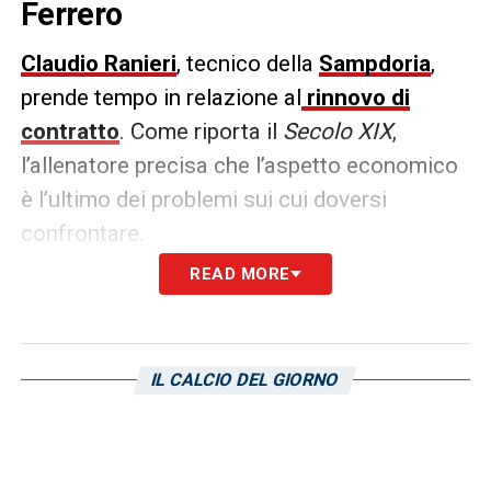
Ferrero
Claudio Ranieri
, tecnico della
Sampdoria
,
prende tempo in relazione al
rinnovo di
contratto
. Come riporta il
Secolo XIX
,
l’allenatore precisa che l’aspetto economico
è l’ultimo dei problemi sui cui doversi
confrontare.
READ MORE
«
Ferrero
?
Abbiamo parlato del più e del
meno, ma abbiamo davanti settimane per
capirci, per parlare di progetti. Preciso che
IL CALCIO DEL GIORNO
non è un problema economico, il mio
contratto non lo è mai stato in carriera e non
lo è certamente adesso. La cosa importante