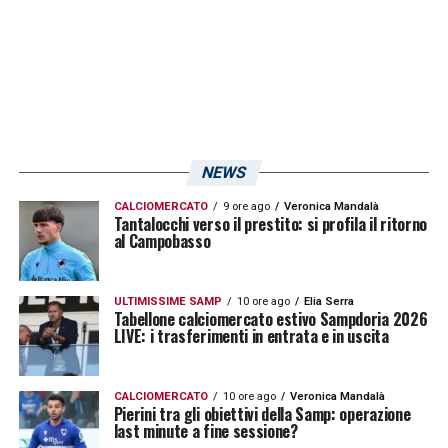
è portare la squadra al massimo della sua
possibilità e vogliamo lavorare per questo
».
LA PLAYLIST DELLE NOSTRE TOP NEWS
NEWS
CALCIOMERCATO
9 ore ago
Veronica Mandalà
Tantalocchi verso il prestito: si profila il ritorno
al Campobasso
ULTIMISSIME SAMP
10 ore ago
Elia Serra
Tabellone calciomercato estivo Sampdoria 2026
LIVE: i trasferimenti in entrata e in uscita
CALCIOMERCATO
10 ore ago
Veronica Mandalà
Pierini tra gli obiettivi della Samp: operazione
last minute a fine sessione?