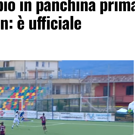
io in panchina prima
 è ufficiale