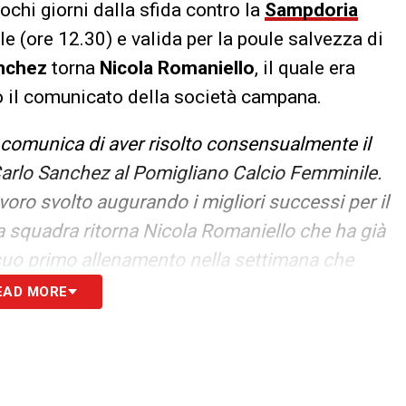
ochi giorni dalla sfida contro la
Sampdoria
e (ore 12.30) e valida per la poule salvezza di
nchez
torna
Nicola
Romaniello
, il quale era
o il comunicato della società campana.
comunica di aver risolto consensualmente il
 Carlo Sanchez al Pomigliano Calcio Femminile.
avoro svolto augurando i migliori successi per il
la squadra ritorna Nicola Romaniello che ha già
 suo primo allenamento nella settimana che
a di Genova»
.
EAD MORE
S