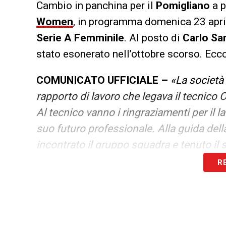
Cambio in panchina per il
Pomigliano
a p
Women
, in programma domenica 23 april
Serie A Femminile
. Al posto di
Carlo Sa
stato esonerato nell’ottobre scorso. Ecc
COMUNICATO UFFICIALE –
«La società 
rapporto di lavoro che legava il tecnico
Al tecnico vanno i ringraziamenti per il l
suo futuro professionale. Alla guida del
incontrato il gruppo squadra e tenuto il
condurrà alla delicata e difficile trasfert
R
LA PLAYLIST DELLE NOSTRE TOP NEW