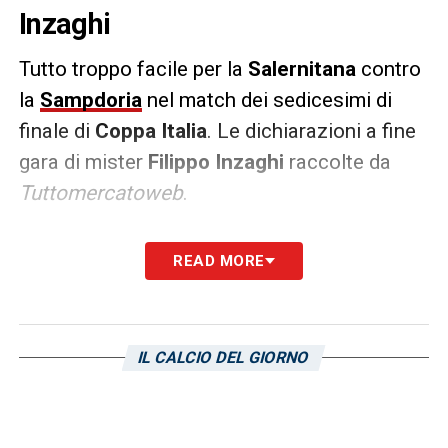
Inzaghi
Tutto troppo facile per la
Salernitana
contro
la
Sampdoria
nel match dei sedicesimi di
finale di
Coppa Italia
. Le dichiarazioni a fine
gara di mister
Filippo Inzaghi
raccolte da
Tuttomercatoweb
.
INZAGHI
– «
Oggi ho visto lo spirito giusto.
READ MORE
Sono contento per i ragazzi, avevamo
bisogno di una vittoria dopo un periodo
negativo. Nelle ultime 24 partite la
IL CALCIO DEL GIORNO
Salernitana ne ha vinte 4. Non voglio alibi,
ma questo 4-0 ci fa ben sperare per il futuro
e chi ha giocato meno ha dato risposte. Ho