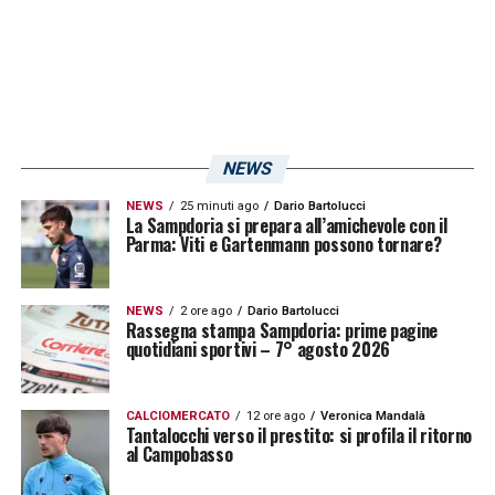
sicurezza di ogni famiglia è fondamentale.
Spero che tutto si possa risolvere al più
presto».
LA PLAYLIST DELLE NOSTRE TOP NEWS
NEWS
NEWS
25 minuti ago
Dario Bartolucci
La Sampdoria si prepara all’amichevole con il
Parma: Viti e Gartenmann possono tornare?
NEWS
2 ore ago
Dario Bartolucci
Rassegna stampa Sampdoria: prime pagine
quotidiani sportivi – 7° agosto 2026
CALCIOMERCATO
12 ore ago
Veronica Mandalà
Tantalocchi verso il prestito: si profila il ritorno
al Campobasso