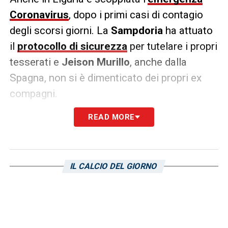
Coronavirus
, dopo i primi casi di contagio
degli scorsi giorni. La
Sampdoria
ha attuato
il
protocollo di sicurezza
per tutelare i propri
tesserati e
Jeison Murillo
, anche dalla
Spagna, non si è dimenticato dei propri ex
compagni.
READ MORE
L’ex difensore blucerchiato, ora al Celta Vigo,
ha toccato in conferenza stampa
l’argomento:
«Ho
parlato con alcuni colleghi
di Genova
e ovviamente la situazione è
IL CALCIO DEL GIORNO
allarmante, ma sono questioni che vengono
tenute sotto controllo nella città. I giocatori
sono tranquilli, ma bisogna stare attenti, la