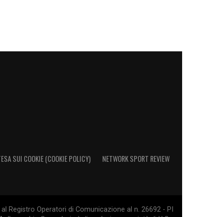
ESA SUI COOKIE (COOKIE POLICY)
NETWORK SPORT REVIEW
al Registro Operatori di Comunicazione al n. 26692 - PI