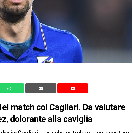
el match col Cagliari. Da valutare
z, dolorante alla caviglia
oria-Cagliari
, gara che potrebbe rappresentare