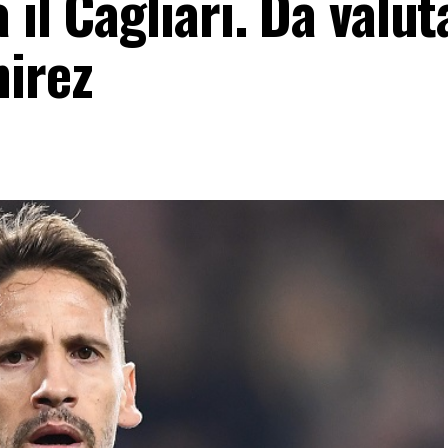
il Cagliari. Da valut
mirez