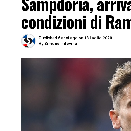
Sampdoria, arriva 
condizioni di Ra
Published
6 anni ago
on
13 Luglio 2020
By
Simone Indovino