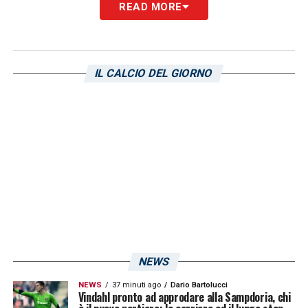
READ MORE
match
IL CALCIO DEL GIORNO
Sampdoria-Atalanta: le immagini del
match
NEWS
NEWS
37 minuti ago
Dario Bartolucci
Vindahl pronto ad approdare alla Sampdoria, chi