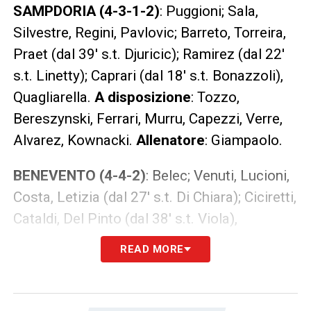
SAMPDORIA (4-3-1-2)
: Puggioni; Sala,
Silvestre, Regini, Pavlovic; Barreto, Torreira,
Praet (dal 39′ s.t. Djuricic); Ramirez (dal 22′
s.t. Linetty); Caprari (dal 18′ s.t. Bonazzoli),
Quagliarella.
A disposizione
: Tozzo,
Bereszynski, Ferrari, Murru, Capezzi, Verre,
Alvarez, Kownacki.
Allenatore
: Giampaolo.
BENEVENTO
(4-4-2)
: Belec; Venuti, Lucioni,
Costa, Letizia (dal 27′ s.t. Di Chiara); Ciciretti,
Cataldi, Del Pinto (dal 38′ s.t. Viola),
D’Alessandro; Puscas (dal 37′ s.t. Cissè),
READ MORE
Coda.
A disposizione
: Piscitelli, Brignoli,
Djimsiti, Camporese, Gyamfi, Gravillon,
Donnarumma, Brignola.
Allenatore
: Baroni.