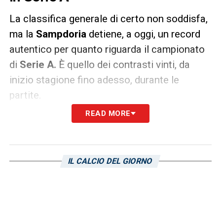
La classifica generale di certo non soddisfa,
ma la
Sampdoria
detiene, a oggi, un record
autentico per quanto riguarda il campionato
di
Serie A.
È quello dei contrasti vinti, da
inizio stagione fino adesso, durante le
partite.
READ MORE
254 il dato complessivo dei duelli vinti con i
rispettivi avversari, segnale di come i due
tecnici alla guida dei blucerchiati in
IL CALCIO DEL GIORNO
quest’annata,
Di Francesco
e
Ranieri
(specialmente quest’ultimo) siano stati in
grado di lavorare sulla mentalità dei
giocatori.