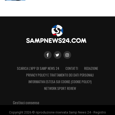
doppio vantaggio neroverde firmato Ricci-
Ragusa, la Samp riuscì a
rimontare
nei
minuti finali della gara grazie a Quagliarella e
alla doppietta di Muriel. Una vittoria che i
tifosi sperano sia replicata dalla banda di
Giampaolo anche dopodomani, soprattutto
per riprendere la marcia in campionato e
continuare a sperare in un piazzamento
europeo.
SCARICA L’APP DI SAMP NEWS 24
CONTATTI
REDAZIONE
PRIVACY POLICY E TRATTAMENTO DEI DATI PERSONALI
INFORMATIVA ESTESA SUI COOKIE (COOKIE POLICY)
LA PLAYLIST DELLE NOSTRE TOP NEWS
NETWORK SPORT REVIEW
Gestisci consenso
Copyright 2026 © riproduzione riservata Samp News 24 - Registro