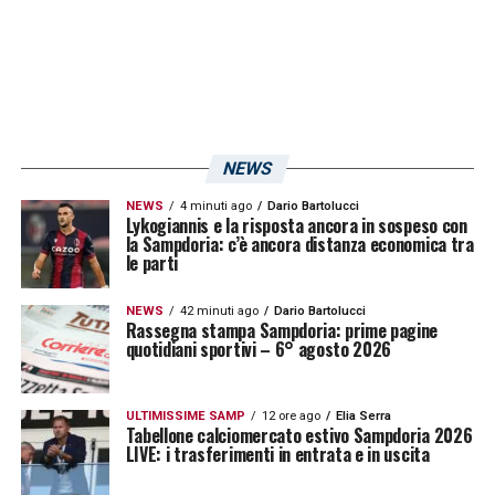
squadre narra di un
equilibrio
assoluto: su
12
confronti totali
la Sampdoria ne ha vinti
3, come i neroverdi, mentre i pareggi sono
stati 6. Per quanto riguarda i soli
matches
di
Serie A
è invece addirittura
in vantaggio la
NEWS
squadra emiliana
, forte di 3 vittorie contro le
2 blucerchiate, a fronte di 3 pareggi. Le cose
NEWS
4 minuti ago
Dario Bartolucci
Lykogiannis e la risposta ancora in sospeso con
non cambiano se si considerano, sempre
la Sampdoria: c’è ancora distanza economica tra
le parti
relativamente al massimo campionato, le
sole gare giocate al “
Ferraris
“: è sempre la
NEWS
42 minuti ago
Dario Bartolucci
Rassegna stampa Sampdoria: prime pagine
squadra di Iachini ad essere in vantaggio
quotidiani sportivi – 6° agosto 2026
grazie a 2 vittorie contro
una sola
affermazione doriana
. Vittoria che arrivata
ULTIMISSIME SAMP
12 ore ago
Elia Serra
Tabellone calciomercato estivo Sampdoria 2026
peraltro lo scorso anno e che i tifosi
LIVE: i trasferimenti in entrata e in uscita
blucerchiati ricorderanno benissimo: dopo il