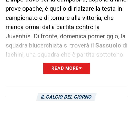
prove opache, è quello di rialzare la testa in
campionato e di tornare alla vittoria, che
manca ormai dalla partita contro la
Juventus. Di fronte, domenica pomeriggio, la
squadra blucerchiata si troverà il
Sassuolo
di
Iachini, una squadra che è partita sottotono
quest’anno, ma che, esonerato Bucchi,
READ MORE
potrebbe ritrovare compattezza grazie
all’arrivo del tecnico ascolano. Vediamo
dunque i
precedenti
fra le squadre per
IL CALCIO DEL GIORNO
capire che tipo di partita ci si potrebbe
aspettare.
Anzitutto, va detto che lo storico fra le due